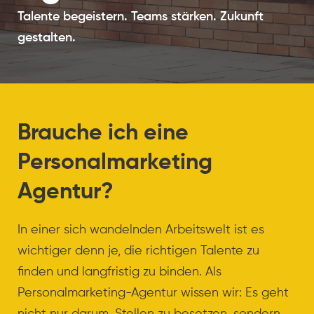
Talente begeistern. Teams stärken. Zukunft
gestalten.
Brauche ich eine
Personalmarketing
Agentur?
In einer sich wandelnden Arbeitswelt ist es
wichtiger denn je, die richtigen Talente zu
finden und langfristig zu binden. Als
Personalmarketing-Agentur wissen wir: Es geht
nicht nur darum, Stellen zu besetzen, sondern