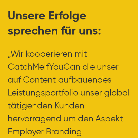
Unsere Erfolge
sprechen für uns:
„Wir kooperieren mit
„
CatchMelfYouCan die unser
C
auf Content aufbauendes
a
Leistungsportfolio unser global
L
tätigenden Kunden
t
hervorragend um den Aspekt
h
Employer Branding
E