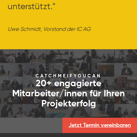
unterstützt.“
un
Uwe Schmidt, Vorstand der IC AG
Uw
CATCHMEIFYOUCAN
20+ engagierte
Mitarbeiter/innen für Ihren
Projekterfolg
Jetzt Termin vereinbaren