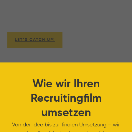
Recruitingfilm?
Weil Bilder mehr sagen als Worte – und
Emotionen Bewerber überzeugen.
LET’S CATCH UP!
Wie wir Ihren
Recruitingfilm
umsetzen
Von der Idee bis zur finalen Umsetzung – wir