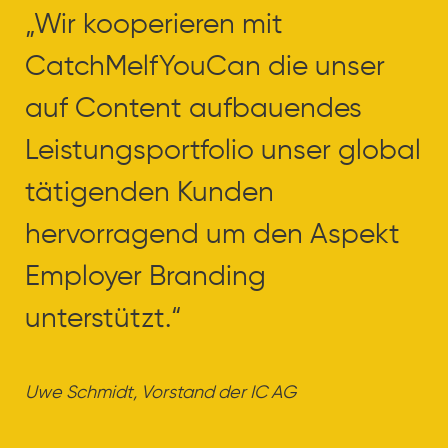
„Wir kooperieren mit
„
CatchMelfYouCan die unser
C
auf Content aufbauendes
a
Leistungsportfolio unser global
L
tätigenden Kunden
t
hervorragend um den Aspekt
h
Employer Branding
E
unterstützt.“
un
Uwe Schmidt, Vorstand der IC AG
Uw